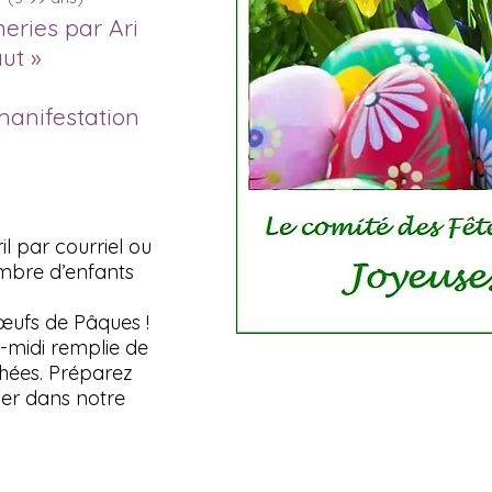
eries par Ari
ut »
manifestation
il par courriel ou
mbre d’enfants
œufs de Pâques !
-midi remplie de
achées. Préparez
ser dans notre