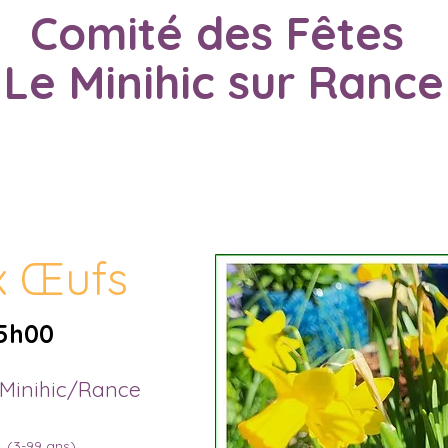
Comité des Fêtes
Le Minihic sur Rance
UEIL
À PROPOS
ÉVÈNEMENTS
HISTOR
x Œufs
15h00
u Minihic/Rance
s
(3-99 ans)